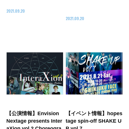
2021.09.20
2021.09.20
【公演情報】Envision
【イベント情報】hopes
Nextage presents Inter
tage spin-off SHAKE U
aXion vol.2 Choreogra
P vol.7